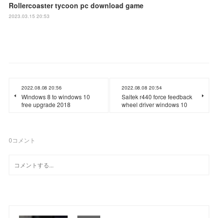
Rollercoaster tycoon pc download game
2023.03.15 20:53
2022.08.08 20:56
2022.08.08 20:54
Windows 8 to windows 10
Saitek r440 force feedback
free upgrade 2018
wheel driver windows 10
0
コメント