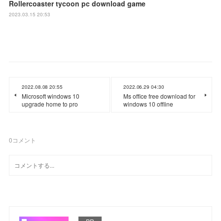
Rollercoaster tycoon pc download game
2023.03.15 20:53
2022.08.08 20:55
2022.06.29 04:30
Microsoft windows 10
Ms office free download for
upgrade home to pro
windows 10 offline
0
コメント